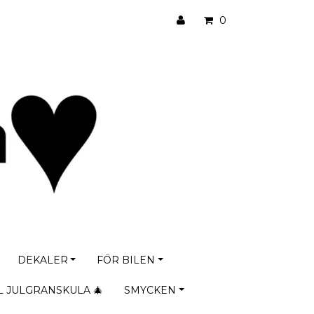
0
DEKALER
FÖR BILEN
L JULGRANSKULA 🎄
SMYCKEN