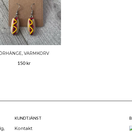
ÖRHÄNGE, VARMKORV
150 kr
KUNDTJÄNST
B
g,
Kontakt