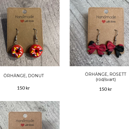
ÖRHÄNGE, ROSETT
ÖRHÄNGE, DONUT
(röd/svart)
150 kr
150 kr