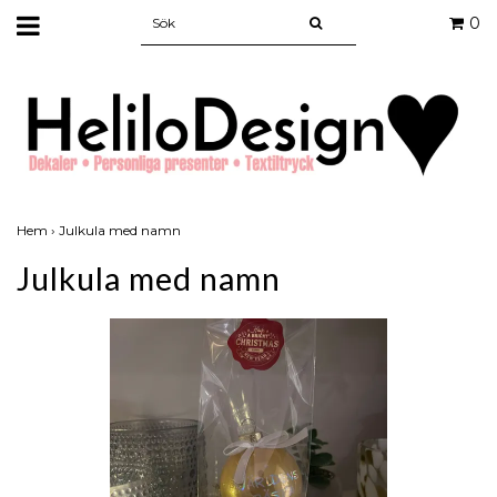
0
Hem
›
Julkula med namn
Julkula med namn