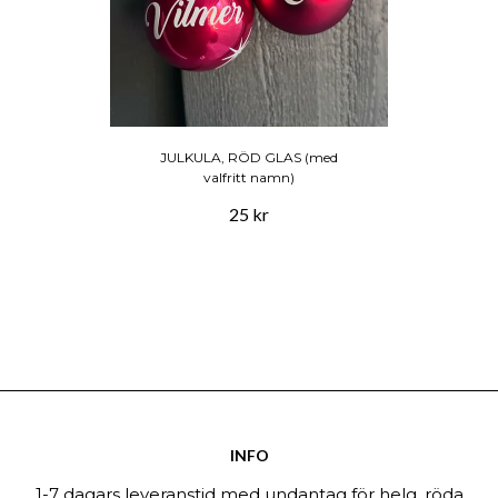
JULKULA, RÖD GLAS (med
valfritt namn)
25 kr
INFO
1-7 dagars leveranstid med undantag för helg, röda