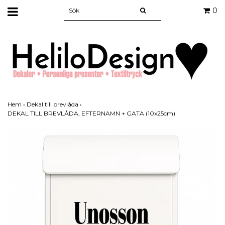
0
Hem
›
Dekal till brevlåda
›
DEKAL TILL BREVLÅDA, EFTERNAMN + GATA (10x25cm)