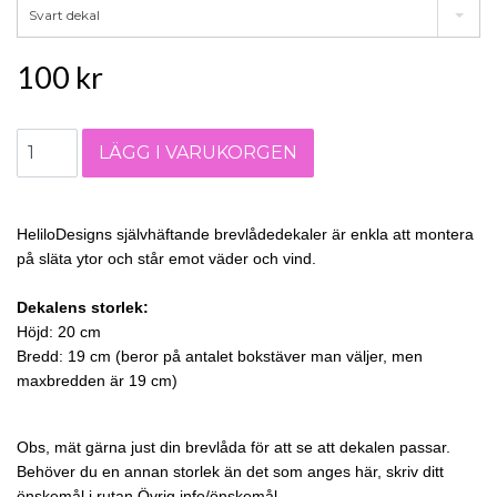
Svart dekal
100 kr
HeliloDesigns självhäftande brevlådedekaler är enkla att montera
på släta ytor och står emot väder och vind.
Dekalens storlek:
Höjd: 20 cm
Bredd: 19 cm
(beror på antalet bokstäver man väljer, men
maxbredden är 19 cm)
Obs, mät gärna just din brevlåda för att se att dekalen passar.
Behöver du en annan storlek än det som anges här, skriv ditt
önskemål i rutan Övrig info/önskemål.