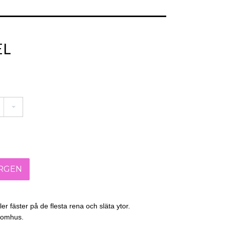
EL
er fäster på de flesta rena och släta ytor.
tomhus.