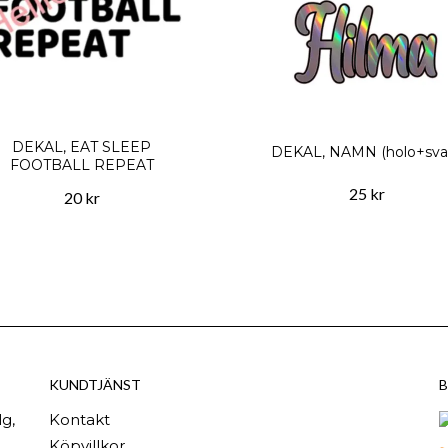
DEKAL, EAT SLEEP
DEKAL, NAMN (holo+svar
FOOTBALL REPEAT
25 kr
20 kr
KUNDTJÄNST
B
g,
Kontakt
Köpvillkor