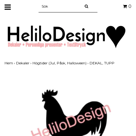
0
Hem
›
Dekaler
›
Högtider (Jul, Påsk, Halloween)
›
DEKAL, TUPP