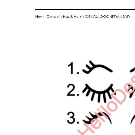
Hem
›
Dekaler
›
Hus & Hem
›
DEKAL, ÖGONFRANSAR