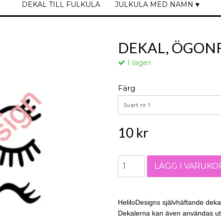
DEKAL TILL FULKULA
JULKULA MED NAMN ♥
DEKAL, ÖGON
I lager.
Färg
Svart nr 1
10 kr
HeliloDesigns självhäftande dekal
Dekalerna kan även användas u