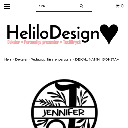
0
Hem
›
Dekaler
›
Pedagog, lärare, personal
›
DEKAL, NAMN I BOKSTAV