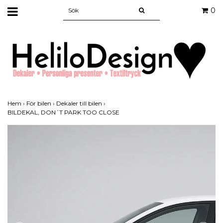
0
Hem
›
För bilen
›
Dekaler till bilen
›
BILDEKAL, DON´T PARK TOO CLOSE