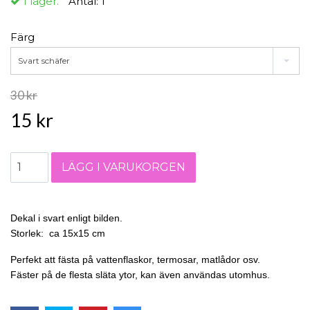
I lager.
Antal:
1
Färg
Svart schäfer
30 kr
15 kr
Dekal i svart enligt bilden.
Storlek: ca 15x15 cm
Perfekt att fästa på vattenflaskor, termosar, matlådor osv.
Fäster på de flesta släta ytor, kan även användas utomhus.