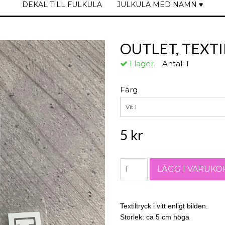
DEKAL TILL FULKULA
JULKULA MED NAMN ♥
OUTLET, TEXTI
I lager.
Antal:
1
Färg
Vit I
5 kr
Textiltryck i vitt enligt bilden.
Storlek: ca 5 cm höga