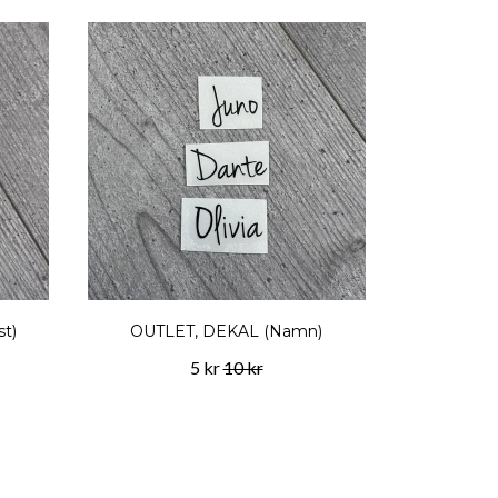
t)
OUTLET, DEKAL (Namn)
5 kr
10 kr