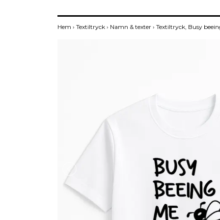
Hem
›
Textiltryck
›
Namn & texter
›
Textiltryck, Busy bee