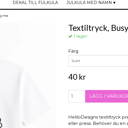
DEKAL TILL FULKULA
JULKULA MED NAMN ♥
ing me
Textiltryck, Bus
I lager.
Färg
Svart
40 kr
HeliloDesigns textiltryck pr
eller press. Behöver du en a