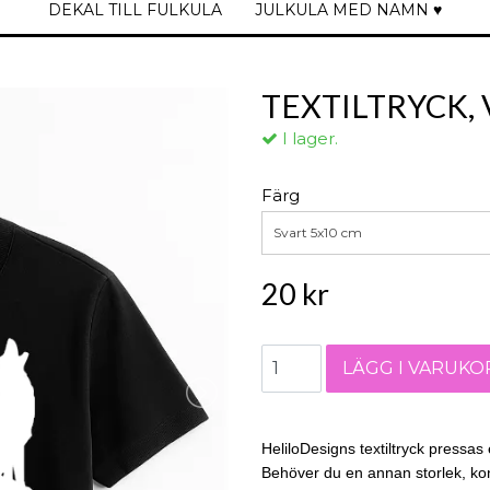
DEKAL TILL FULKULA
JULKULA MED NAMN ♥
TEXTILTRYCK,
I lager.
Färg
Svart 5x10 cm
20 kr
HeliloDesigns textiltryck pressas e
Behöver du en annan storlek, kon