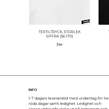
TEXTILTRYCK, STORLEK
SIFFRA (56-170)
3 kr
INFO
1-7 dagars leveranstid med undantag för hel
röda dagar samt ledighet. Ledighet och
annan viktig info skrivs ut på Instagram och