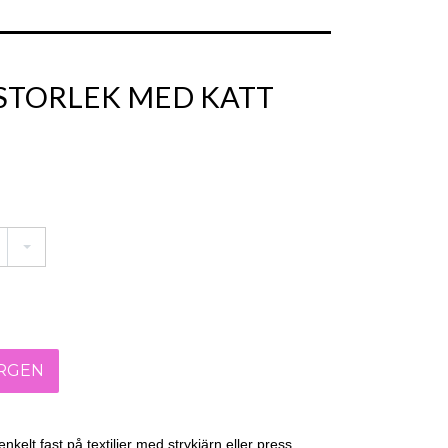
 STORLEK MED KATT
nkelt fast på textilier med strykjärn eller press.