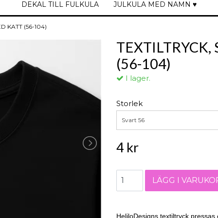
DEKAL TILL FULKULA
JULKULA MED NAMN ♥
D KATT (56-104)
TEXTILTRYCK,
(56-104)
I lager.
Storlek
Svart 56
4 kr
HeliloDesigns textiltryck pressas e